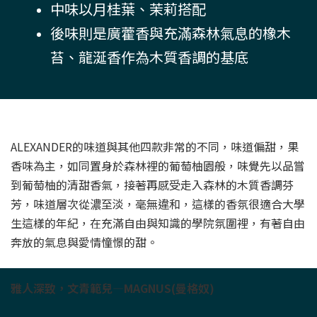
中味以月桂葉、茉莉搭配
後味則是廣藿香與充滿森林氣息的橡木
苔、龍涎香作為木質香調的基底
ALEXANDER的味道與其他四款非常的不同，味道偏甜，果
香味為主，如同置身於森林裡的葡萄柚園般，味覺先以品嘗
到葡萄柚的清甜香氣，接著再感受走入森林的木質香調芬
芳，味道層次從濃至淡，毫無違和，這樣的香氛很適合大學
生這樣的年紀，在充滿自由與知識的學院氛圍裡，有著自由
奔放的氣息與愛情憧憬的甜。
雅人深致，文青範兒—MAGNUS(曼格奴)