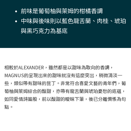
前味是葡萄柚與萊姆的柑橘香調
中味與後味則以藍色龍舌蘭、肉桂、琥珀
與黑巧克力為基底
相較於ALEXANDER，雖然都是以甜味為取向的香調，
MAGNUS的呈現出來的甜味就沒有這麼突出，稍微清淡一
些，類似帶有甜味的昆丁。非常符合喜愛文藝的青年們，葡
萄柚與萊姆綜合的酸甜，亦帶有龍舌蘭與琥珀憂愁的底蘊，
如同愛情詩篇般，前以酸甜的曖昧下筆，後已分離惆悵為句
點。