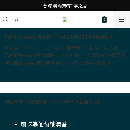
台 港 澳 消費滿千享免運!
台 港 澳 消費滿千享免運!
重磅素Tee 夏日滿件"現折優惠"!
台 港 澳 消費滿千享免運!
Solid Cologne 新香調！！ALEXANDER & MAGNUS
好消息，Solid Coligne又出新香味啦！相信有許多人都以
己經收集完其他四款香味了，是不是每一款香味都各領風騷
呢？尚未收集這兩款固態古龍水的朋友趕快來看看吧！！
學院風味，清甜滋味—ALEXANDER(亞歷山大)
前味為葡萄柚清香