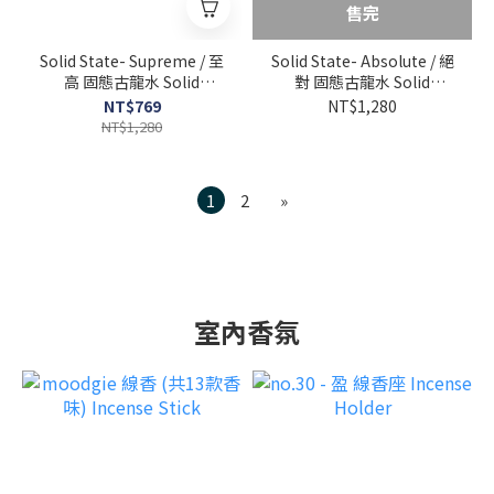
售完
Solid State- Supreme / 至
Solid State- Absolute / 絕
高 固態古龍水 Solid
對 固態古龍水 Solid
Cologne Black Edition
Cologne Black Edition
NT$769
NT$1,280
NT$1,280
1
2
»
室內香氛