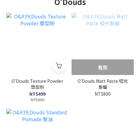
O'Douds
售完
O'Douds Texture Powder
O'Douds Matt Paste 啞光
塑型粉
髮蠟
NT$499
NT$800
NT$800