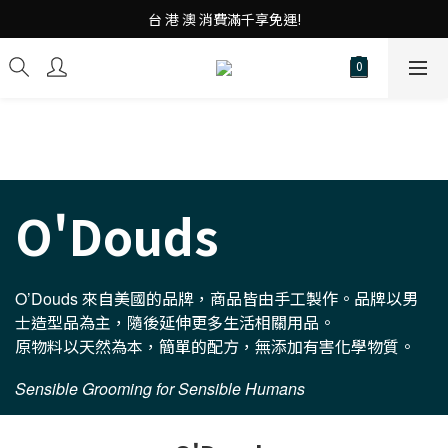
台 港 澳 消費滿千享免運!
台 港 澳 消費滿千享免運!
重磅素Tee 夏日滿件"現折優惠"!
台 港 澳 消費滿千享免運!
O'Douds
來自美國的品牌，商品皆由手工製作。品牌以男
O’Douds
士造型品為主，隨後延伸更多生活相關用品。
原物料以天然為本，簡單的配方，無添加有害化學物質。
Sensible Grooming for Sensible Humans