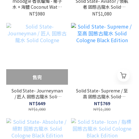
moodgie 香氛蠟燭 - 椰子
Solid State- Aviator / 領航
水 + 海鹽 Coconut Water
者 固態古龍水 Solid
+ Sea Salt Soy Candle
Cologne
NT$980
NT$1,080
售完
Solid State- Journeyman
Solid State- Supreme / 至
/ 匠人 固態古龍水 Solid
高 固態古龍水 Solid
Cologne
Cologne Black Edition
NT$649
NT$769
NT$1,080
NT$1,280