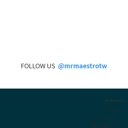
FOLLOW US
@mrmaestrotw
mr.maestro
(02) 2521-0801
mrmaestrotw@gmail.com
星期一至星期五 12:00-19:00