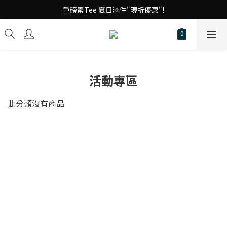
台 港 澳 消費滿千享免運!
重磅素Tee 夏日滿件"現折優惠"!
台 港 澳 消費滿千享免運!
活動專區
此分類沒有商品