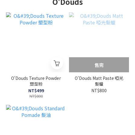
O'Douds
售完
O'Douds Texture Powder
O'Douds Matt Paste 啞光
塑型粉
髮蠟
NT$499
NT$800
NT$800