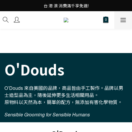
台 港 澳 消費滿千享免運!
台 港 澳 消費滿千享免運!
重磅素Tee 夏日滿件"現折優惠"!
台 港 澳 消費滿千享免運!
O'Douds
來自美國的品牌，商品皆由手工製作。品牌以男
O’Douds
士造型品為主，隨後延伸更多生活相關用品。
原物料以天然為本，簡單的配方，無添加有害化學物質。
Sensible Grooming for Sensible Humans