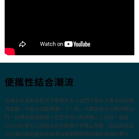
便攜性結合潮流
台灣天氣濕熱容易流汗導致許多人出門不到半天香水味就煙
消雲散，可能必須要再補一下，但一大瓶的香水又懶得帶出
門，如果你是旅遊浪人或空中飛人的商務人士的話，超過
100ml的香水又沒辦法放在隨身行李帶上飛機。因此此款油
性古龍水鑰匙圈就非常適合喜歡隨時隨地補充香味的男士