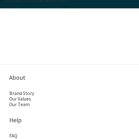
About
Brand Story
Our Values
Our Team
Help
FAQ