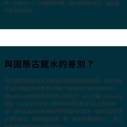
們，容量30ml，不鏽鋼瓶材質，簡約俐落的設計，當成配
件也非常時尚。
與固態古龍水的差別？
由於固態古龍水基本上都是以蠟膏所製成的關係，所以在皮
膚上的揮發性來說香味的細節不會來的比油性古龍水好。
Alfred Lane的香氛系列共有三款味道，Brio活躍、Bravado
勇氣、Vanguard 領袖，固態與液態的都是以上三款的味
道，油性古龍水的味道會來得比固態的濃厚，如果您習慣使
用液態香水，喜歡擴散度高一點，著重香調細節的人，會比
較建議您使用此款油性古龍水。