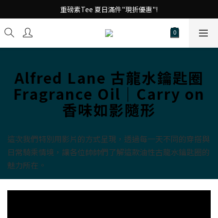
台 港 澳 消費滿千享免運!
重磅素Tee 夏日滿件"現折優惠"!
台 港 澳 消費滿千享免運!
Alfred Lane 古龍水鑰匙圈
Fragrance Oil｜Carry on
香味如影隨形
這次我們特別用影片的方式呈現，透過每一天不同的穿搭與
日常騎乘情境，讓各位帥帥們了解這款油性古龍水鑰匙圈的
魅力所在。