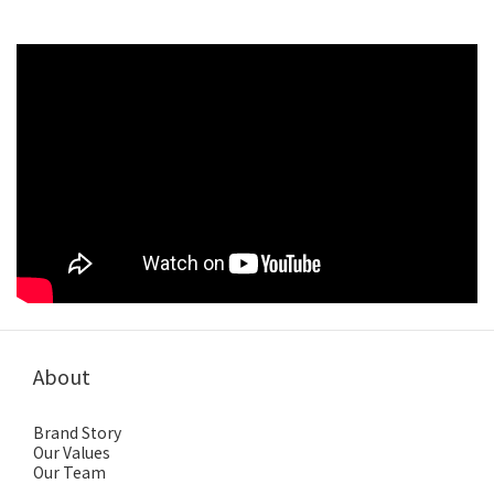
About
Brand Story
Our Values
Our Team