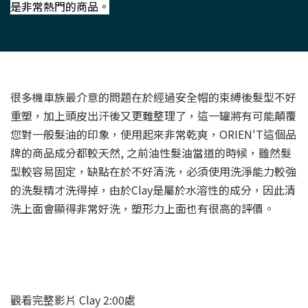
是非常熱門的商品。
很多機車族最介意的問題在於經過安全帽的束縛後髮型不好
重塑，加上頭皮出汗後又更難整理了，這一罐將有可能顛覆
您對一般髮油的印象，使用起來非常乾爽，ORIEN'T這個品
牌的商品成分都較天然, 之前油性髮油當道的時候，雖然髮
型較容易固定，缺點在於不好清洗，必須使用洗淨能力較強
的洗髮精才洗得掉，由於Clay是屬於水溶性的成分，因此清
洗上面會顯得非常好洗，塑形力上面也有很高的評價。
觀看完整影片 Clay 2:00處