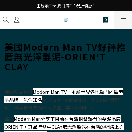
台 港 澳 消費滿千享免運!
重磅素Tee 夏日滿件"現折優惠"!
台 港 澳 消費滿千享免運!
美國
Modern Man TV
好評推
薦無光澤髮泥-ORIEN'T
CLAY
美國髮品頻道
Modern Man TV，推薦世界各地熱門的造型
品品牌，包含知名
by vilain、suavecito、blumaan等等，
以一個中肯且客觀的方式講述產品的特性。
這次
Modern Man分享了目前在台灣相當熱門的髮泥品牌
ORIEN'T，其品牌當中CLAY無光澤髮泥在台灣的網路上亦