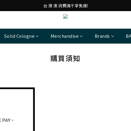
台 港 澳 消費滿千享免運!
台 港 澳 消費滿千享免運!
重磅素Tee 夏日滿件"現折優惠"!
台 港 澳 消費滿千享免運!
Solid Cologne
Merchandise
Brands
B
購買須知