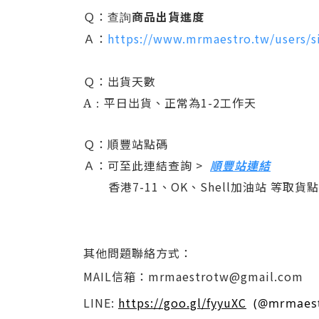
Ｑ：
商品出貨進度
查詢
Ａ
：
https://www.mrmaestro.tw/users/s
Ｑ：出貨天數
平日出貨、正常為1-2工作天
A：
Ｑ：
順豐站點碼
Ａ
：
可至此連結查詢 >
順豐站連結
香港7-11、OK、Shell加油站 等取貨點
其他問題聯絡方式：
MAIL信箱：mrmaestrotw@gmail.com
LINE:
https://goo.gl/fyyuXC
  (@mrmae