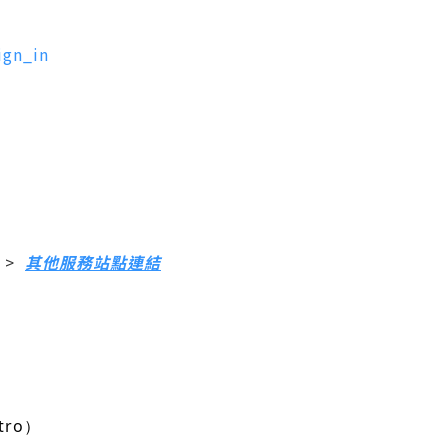
ign_in
 >
其他服務站點連結
stro）