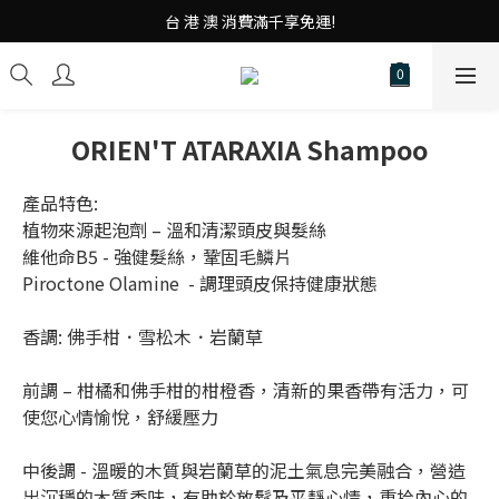
台 港 澳 消費滿千享免運!
台 港 澳 消費滿千享免運!
重磅素Tee 夏日滿件"現折優惠"!
台 港 澳 消費滿千享免運!
ORIEN'T ATARAXIA Shampoo
產品特色:
植物來源起泡劑 – 溫和清潔頭皮與髮絲
維他命B5 - 強健髮絲，鞏固毛鱗片
Piroctone Olamine  - 調理頭皮保持健康狀態
香調: 佛手柑．雪松木．岩蘭草
前調 – 柑橘和佛手柑的柑橙香，清新的果香帶有活力，可
使您心情愉悅，舒緩壓力
中後調 - 溫暖的木質與岩蘭草的泥土氣息完美融合，營造
出沉穩的木質香味，有助於放鬆及平靜心情，重拾內心的