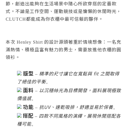
節，創造出能夠在生活場景中隨心所欲穿搭的定番款
式。不論是工作空間、運動競技或是慵懶的休閒時光，
都能成為你衣櫃中最可信賴的夥伴。
CLUTCH
本次
的設計源頭著重於情境想像：一名充
Henley Shirt
滿熱情、積極且富有魅力的男士，需要放進他衣櫃的圓
領衫。
版型
精準的尺寸讓它在寬鬆與 fit 之間取得
–
了絕佳的平衡
。
面料
以沉穩絲光為目標開發，面料展現極致
–
價值感
。
功能
抗UV、速乾吸排，舒適並易於保養
–
。
搭配
四款不同風格的演繹，展現休閒搭配各
–
種可能
。