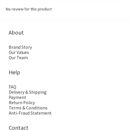
No review for this product
About
Brand Story
Our Values
Our Team
Help
FAQ
Delivery & Shipping
Payment
Return Policy
Terms & Conditions
Anti-Fraud Statement
Contact