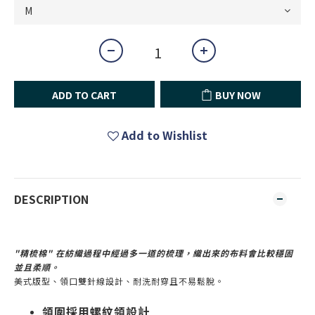
ADD TO CART
BUY NOW
Add to Wishlist
DESCRIPTION
"精梳棉" 在紡織過程中經過多一道的梳理，織出來的布料會比較穩固
並且柔順。
美式版型、領口雙針線設計、耐洗耐穿且不易鬆脫。
領圍採用螺紋領設計