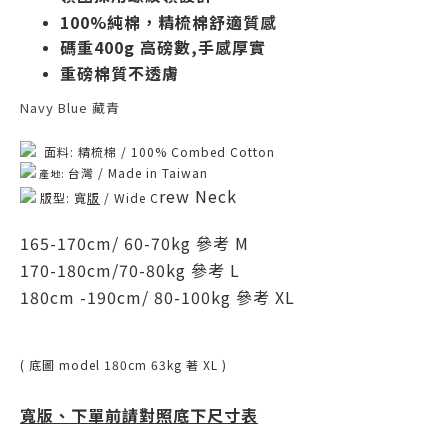
100%純棉，
精梳棉
舒適質感
碼重400g 高磅數,手感厚實
重磅棉質不透膚
Navy Blue 藏青
面料:
精梳棉 /
100% Combed Cotton
台灣 / M
ade in Taiwan
產地:
rew Neck
版型: 寬
版
/ Wide C
165-170cm/ 60-70kg 參考 M
170-180cm/70-80kg
參考 L
180cm -190cm/ 80-100kg
參考 XL
( 底圖 model 180cm 63kg 著 XL )
寬版、
下單前請對照底下尺寸表