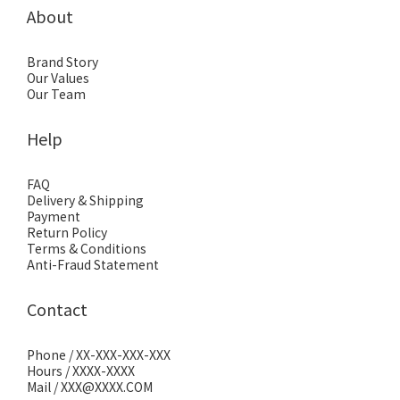
About
Brand Story
Our Values
Our Team
Help
FAQ
Delivery & Shipping
Payment
Return Policy
Terms & Conditions
Anti-Fraud Statement
Contact
Phone / XX-XXX-XXX-XXX
Hours / XXXX-XXXX
Mail / XXX@XXXX.COM