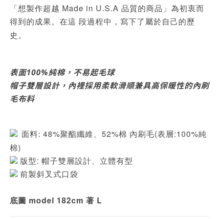
Made in U.S.A
「想製作超越
品質的商品」為初衷而
得到的成果。在這
段過程中，寫下了屬於自己的歷
史。
表面100%純棉，不易起毛球
帽子雙層設計，內裡採用柔軟滑順兼具高保暖性的內刷
毛布料
48%聚酯纖維、52%棉 內刷毛(表層:100%純
面料:
棉)
版型: 帽子雙層設計、立體有型
前製斜叉式口袋
底圖 model 182cm 著 L