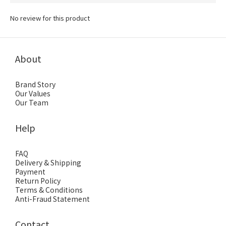
No review for this product
About
Brand Story
Our Values
Our Team
Help
FAQ
Delivery & Shipping
Payment
Return Policy
Terms & Conditions
Anti-Fraud Statement
Contact