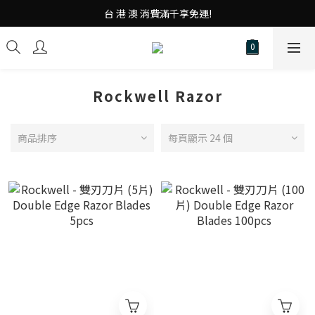
台 港 澳 消費滿千享免運!
台 港 澳 消費滿千享免運!
重磅素Tee 夏日滿件"現折優惠"!
台 港 澳 消費滿千享免運!
Rockwell Razor
商品排序
每頁顯示 24 個