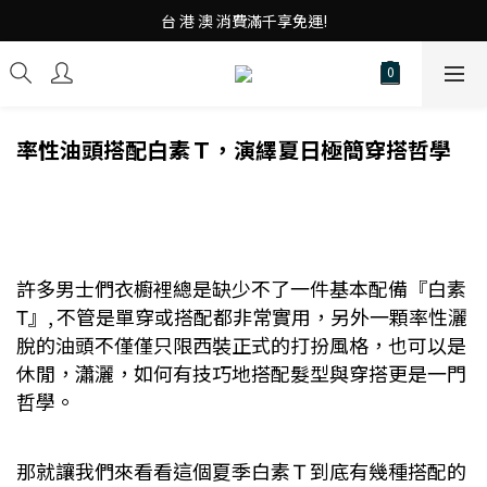
台 港 澳 消費滿千享免運!
台 港 澳 消費滿千享免運!
重磅素Tee 夏日滿件"現折優惠"!
台 港 澳 消費滿千享免運!
率性油頭搭配白素Ｔ，演繹夏日極簡穿搭哲學
許多男士們衣櫥裡總是缺少不了一件基本配備『白素
T
』,
不管是單穿或搭配都非常實用，另外一顆率性灑
脫的油頭不僅僅只限西裝正式的打扮風格，也可以是
休閒，瀟灑，如何有技巧地搭配髮型與穿搭更是一門
哲學。
那就讓我們來看看這個夏季白素Ｔ到底有幾種搭配的